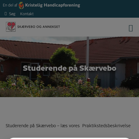
Hop
En del af
til
Søg
Kontakt
indholdet
Studerende på Skærvebo
Studerende på Skærvebo – læs vores
Praktikstedsbeskrivelse