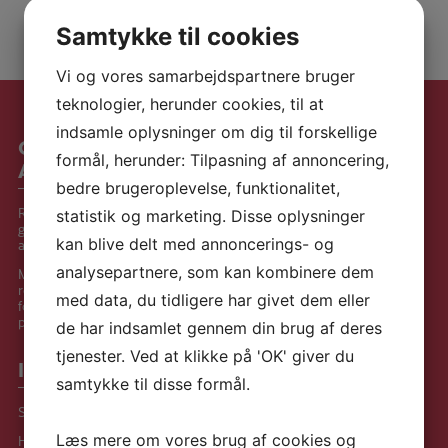
Samtykke til cookies
Vi og vores samarbejdspartnere bruger
teknologier, herunder cookies, til at
indsamle oplysninger om dig til forskellige
Om Skærvebo og
formål, herunder: Tilpasning af annoncering,
Annekset
bedre brugeroplevelse, funktionalitet,
Respekt, omsorg og anerkendelse er
statistik og marketing. Disse oplysninger
grundlæggende værdier for beboerne og
kan blive delt med annoncerings- og
ansatte.
analysepartnere, som kan kombinere dem
Med udgangspunkt i den enkeltes
ressourcer gives mulighed for udvikling og vi
med data, du tidligere har givet dem eller
fokuserer på muligheder frem for
problemstillinger.
de har indsamlet gennem din brug af deres
tjenester. Ved at klikke på 'OK' giver du
Informationer
samtykke til disse formål.
Skærvebo og Annekset
Læs mere om vores brug af cookies og
Haremarksvej 76