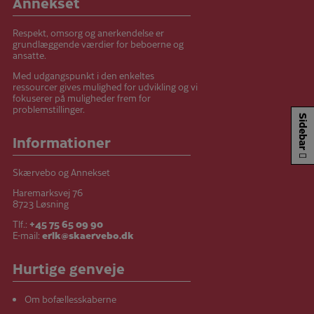
Annekset
Respekt, omsorg og anerkendelse er
grundlæggende værdier for beboerne og
ansatte.
Med udgangspunkt i den enkeltes
ressourcer gives mulighed for udvikling og vi
fokuserer på muligheder frem for
problemstillinger.
Sidebar
Informationer
Skærvebo og Annekset
Haremarksvej 76
8723 Løsning
Tlf.:
+45 75 65 09 90
E-mail:
erik@skaervebo.dk
Hurtige genveje
Om bofællesskaberne