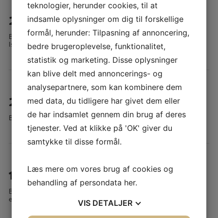
teknologier, herunder cookies, til at
20 mar 2025 Bibelkræs
indsamle oplysninger om dig til forskellige
formål, herunder: Tilpasning af annoncering,
Bibelkræs på Annekset. Vi får besøg af Kirsten Østerby, fra Ordet og
Israel
bedre brugeroplevelse, funktionalitet,
statistik og marketing. Disse oplysninger
kan blive delt med annoncerings- og
analysepartnere, som kan kombinere dem
20 feb 2025 Bibelkræs
med data, du tidligere har givet dem eller
de har indsamlet gennem din brug af deres
Bibelkræs på Skærvebo hvor vi får besøg af Jakob Skovgård Jensen
tjenester. Ved at klikke på 'OK' giver du
samtykke til disse formål.
16 jan 2025 Bibelkræs
Læs mere om vores brug af cookies og
behandling af persondata
her
.
BibelKræs på Annekset. Vi får besøg af Jens Henrik Kristiansen som
er præst/provst i Hedensted.
VIS
DETALJER