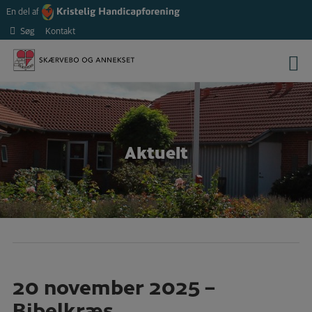
Hop
En del af
til
Søg
Kontakt
indholdet
Aktuelt
20 november 2025 –
Bibelkræs